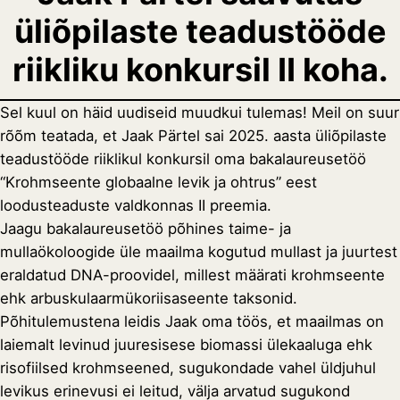
üliõpilaste teadustööde
riikliku konkursil II koha.
Sel kuul on häid uudiseid muudkui tulemas! Meil on suur
rõõm teatada, et Jaak Pärtel sai 2025. aasta üliõpilaste
teadustööde riiklikul konkursil oma bakalaureusetöö
“Krohmseente globaalne levik ja ohtrus” eest
loodusteaduste valdkonnas II preemia.
Jaagu bakalaureusetöö põhines taime- ja
mullaökoloogide üle maailma kogutud mullast ja juurtest
eraldatud DNA-proovidel, millest määrati krohmseente
ehk arbuskulaarmükoriisaseente taksonid.
Põhitulemustena leidis Jaak oma töös, et maailmas on
laiemalt levinud juuresisese biomassi ülekaaluga ehk
risofiilsed krohmseened, sugukondade vahel üldjuhul
levikus erinevusi ei leitud, välja arvatud sugukond